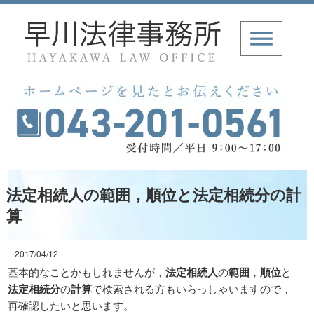
法定相続人の範囲，順位と法定相続分の計
算
2017/04/12
基本的なことかもしれませんが，
法定相続人
の
範囲
，
順位
と
法定相続分
の
計算
で検索される方もいらっしゃいますので，
再確認したいと思います。