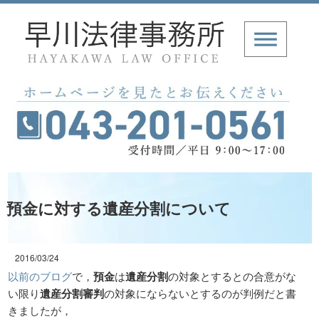
預金に対する遺産分割について
2016/03/24
以前のブログ
で，
預金
は
遺産分割
の対象とするとの合意がな
い限り
遺産分割審判
の対象にならない
とするのが判例だと書
きましたが，