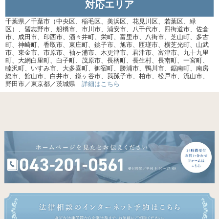
対応エリア
千葉県／千葉市（中央区、稲毛区、美浜区、花見川区、若葉区、緑
区）、習志野市、船橋市、市川市、浦安市、八千代市、四街道市、佐倉
市、成田市、印西市、酒々井町、栄町、富里市、八街市、芝山町、多古
町、神崎町、香取市、東庄町、銚子市、旭市、匝瑳市、横芝光町、山武
市、東金市、市原市、袖ヶ浦市、木更津市、君津市、富津市、九十九里
町、大網白里町、白子町、茂原市、長柄町、長生村、長南町、一宮町、
睦沢町、いすみ市、大多喜町、御宿町、勝浦市、鴨川市、鋸南町、南房
総市、館山市、白井市、鎌ヶ谷市、我孫子市、柏市、松戸市、流山市、
野田市／東京都／茨城県
詳細はこちら